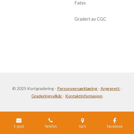
Fates
Gradert av CGC
© 2025 Kortgradering -
Personvernærklæring
-
Angrerett
-
Graderingsvilkår
-
Kontaktinformasjon
E-post
Telefon
Kart
Facebook