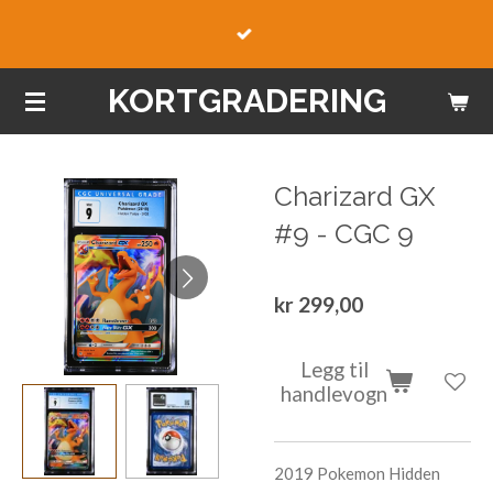
Gå
til
hovedinnhold
KORTGRADERING
Charizard GX
#9 - CGC 9
kr 299,00
Legg til
handlevogn
2019 Pokemon Hidden