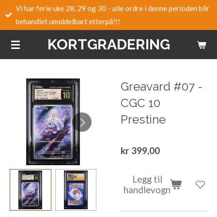
Vi har ferie uke 28, 29 og 30 - alle ordre i denne perioden blir
Gå
behandlet umiddelbart etterpå!!!
til
hovedinnhold
KORTGRADERING
Greavard #07 -
CGC 10
Prestine
kr 399,00
Legg til
handlevogn